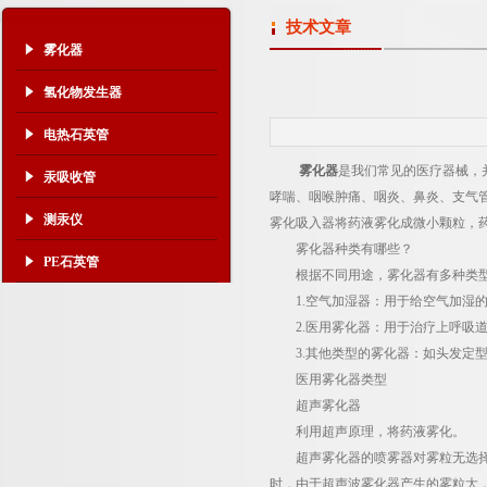
技术文章
雾化器
氢化物发生器
电热石英管
雾化器
是我们常见的医疗器械，
汞吸收管
哮喘、咽喉肿痛、咽炎、鼻炎、支气
测汞仪
雾化吸入器将药液雾化成微小颗粒，
雾化器种类有哪些？
PE石英管
根据不同用途，雾化器有多种类
1.空气加湿器：用于给空气加湿的
2.医用雾化器：用于治疗上呼吸道
3.其他类型的雾化器：如头发定型
医用雾化器类型
超声雾化器
利用超声原理，将药液雾化。
超声雾化器的喷雾器对雾粒无选择性
时，由于超声波雾化器产生的雾粒大