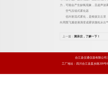
力，可能会产生缺氧现象，且超声波
空气压缩式雾化器
也叫射流式雾化，是根据文丘里（Ve
向周围飞溅使液滴变成雾状微粒从出
上一篇：
测汞仪，了解一下！
合江县仪通仪器有限公司
工厂地址：四川合江县荔乡路209号