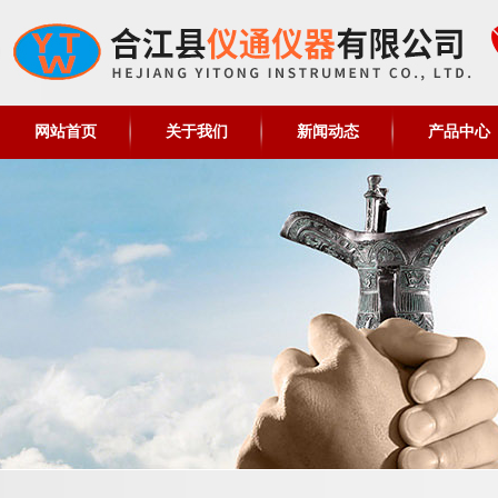
网站首页
关于我们
新闻动态
产品中心