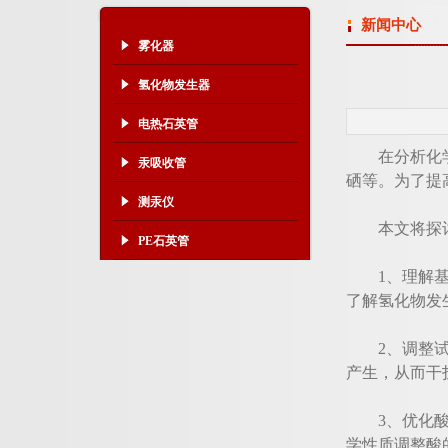
新闻中心
雾化器
氢化物发生器
电热石英管
在分析化学领
汞吸收管
硒等。为了提
测汞仪
本文将探讨一
PE石英管
1、理解基本
了解氢化物发
2、调整试剂
产生，从而干
3、优化酸度
学性质调整酸