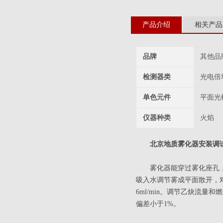
产品介绍
相关产品
品牌
其他品
检测器类
光电倍
单色元件
平面光
仪器种类
火焰
北京地质雾化器
安装调
雾化器能穿过雾化座孔，可
吸入水调节雾成平面散开，对称向
6ml/min。调节乙炔流量
偏差小于1%。