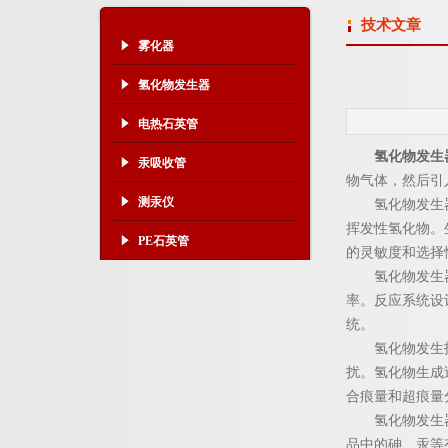
技术文章
雾化器
氢化物发生器
电热石英管
氢化物发生
汞吸收管
物气体，然后引
测汞仪
氢化物发生器的
挥发性氢化物。
PE石英管
的灵敏度和选择
氢化物发生器通
率。反应系统设
统。
氢化物发生技术
扰。氢化物生成
合痕量和超痕量
氢化物发生器在
品中的砷、汞等