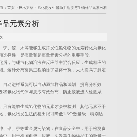
置：
首页
>
技术文章
> 氢化物发生器助力地质与生物样品元素分析
样品元素分析
次
、锑、铋、汞等能够生成挥发性氢化物的元素转化为氢化
和选择性，是痕量和超痕量元素分析的重要手段。
后，与硼氢化物溶液在反应器中混合反应，生成相应的
测。这种分离富集过程消除了基体干扰，大大提高了测定
自动进样系统可以自动添加样品和试剂，提高分析效
要将氢化物气体与废液有效分离，防止废液进入检测系
只有能够生成氢化物的元素才会被检测，其他元素不干
，氢化物发生法的检出限可降低1-3个数量级，特别适
、硒、汞等重金属污染物；在食品安全中，用于检测食
学中，用于检测血液、尿液、头发等生物样品中的微量元