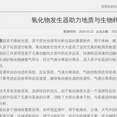
您现在的位
氢化物发生器助力地质与生物
更新时间：2026-03-23 点击次数：335
器
是原子吸收光谱、原子荧光光谱等分析仪器的重要附件，用于将砷、硒
入原子化器进行检测。氢化物发生技术大大提高了这些元素的检测灵敏度
工作原理是基于元素在酸性介质中的化学反应。待测样品溶液经过酸化
生成的氢化物被载气带出，经过气液分离器分离后，进入原子化器进行检
性。
常由自动进样系统、反应系统、气液分离系统、气路控制系统等组成。
计要考虑反应效率和反应速度，确保氢化物生成的快速性。气液分离系统
具有灵敏度高、选择性好的优点。由于氢化物发生是一个选择性反应，
过程中实现了元素与基体的分离，消除了大部分基体干扰。与直接进样相比
分析。
多个领域有重要应用。在环境监测中，用于检测水、土壤、大气中的砷
有害元素；在地质勘探中，用于分析矿石、岩石中的微量元素；在生物医