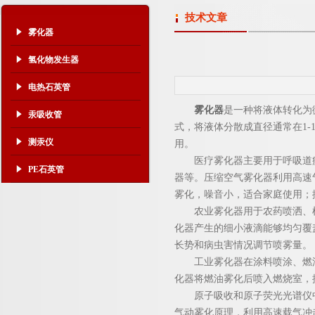
技术文章
雾化器
氢化物发生器
电热石英管
雾化器
是一种将液体转化为
汞吸收管
式，将液体分散成直径通常在1
测汞仪
用。
医疗雾化器主要用于呼吸道疾
PE石英管
器等。压缩空气雾化器利用高速
雾化，噪音小，适合家庭使用；
农业雾化器用于农药喷洒、植
化器产生的细小液滴能够均匀覆
长势和病虫害情况调节喷雾量。
工业雾化器在涂料喷涂、燃油
化器将燃油雾化后喷入燃烧室，
原子吸收和原子荧光光谱仪中
气动雾化原理，利用高速载气冲